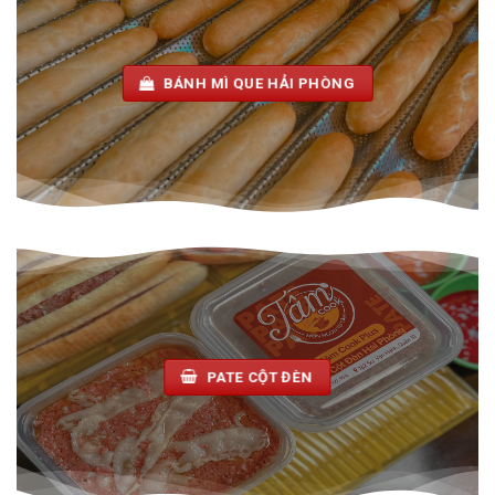
BÁNH MÌ QUE HẢI PHÒNG
PATE CỘT ĐÈN