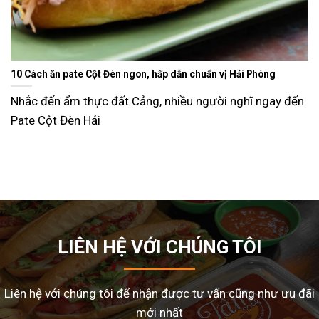
Ăn gì ngày Tết sao cho đỡ ngán và lạ miệng? Gợi ý 15 mó
dễ làm tại nhà
y đến
Tết Nguyên Đán là dịp sum vầy, nhưng cũng là thờ
nhiều gia đình
LIÊN HỆ VỚI CHÚNG TÔI
Liên hệ với chúng tôi để nhận được tư vấn cũng như ưu đãi
mới nhất