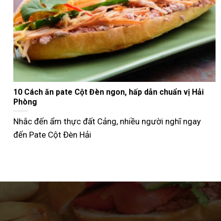
Nướng bánh mì que bằng nồi chiên không dầu giòn
ngon như ngoài tiệm
Không phải ai cũng biết cách nướng bánh mì que bằng
nồi chiên không dầu