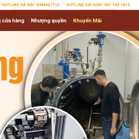
HOTLINE HÀ NỘI: 0386467715
HOTLINE SÀI GÒN: 097.195.1415
 cửa hàng
Nhượng quyền
Khuyến Mãi