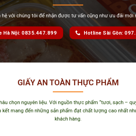
n hệ với chúng tôi để nhận được tư vấn cũng như ưu đãi mới 
e Hà Nội: 0835.447.899
Hotline Sài Gòn: 09
GIẤY AN TOÀN THỰC PHẨM
u chọn nguyên liệu. Với nguồn thực phẩm “tươi, sạch – quy 
kết mang đến những sản phẩm đạt chất lượng cao nhất như m
khách hàng.