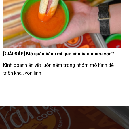
Tư vấn bán bánh mì que vỉa hè từ A–Z hiệu quả nhất
Hiện nay, nhiều người lựa chọn mô hình bán bánh mì
que vỉa hè như