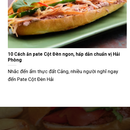
Nướng bánh mì que bằng nồi chiên không dầu giòn
ngon như ngoài tiệm
Không phải ai cũng biết cách nướng bánh mì que bằng
nồi chiên không dầu