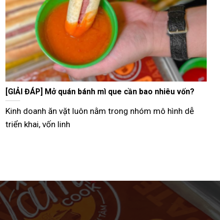
Tư vấn bán bánh mì que vỉa hè từ A–Z hiệu quả nhất
Hiện nay, nhiều người lựa chọn mô hình bán bánh mì
que vỉa hè như