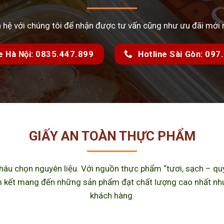
n hệ với chúng tôi để nhận được tư vấn cũng như ưu đãi mới 
e Hà Nội: 0835.447.899
Hotline Sài Gòn: 09
GIẤY AN TOÀN THỰC PHẨM
u chọn nguyên liệu. Với nguồn thực phẩm “tươi, sạch – quy 
kết mang đến những sản phẩm đạt chất lượng cao nhất như m
khách hàng.