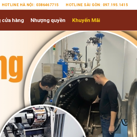
HOTLINE HÀ NỘI: 0386467715
HOTLINE SÀI GÒN: 097.195.1415
 cửa hàng
Nhượng quyền
Khuyến Mãi