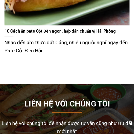
Ăn gì ngày Tết sao cho đỡ ngán và lạ miệng? Gợi ý 15 món ngon
dễ làm tại nhà
Tết Nguyên Đán là dịp sum vầy, nhưng cũng là thời điểm
nhiều gia đình
LIÊN HỆ VỚI CHÚNG TÔI
Liên hệ với chúng tôi để nhận được tư vấn cũng như ưu đãi
mới nhất