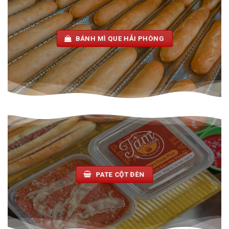
BÁNH MÌ QUE HẢI PHÒNG
PATE CỘT ĐÈN