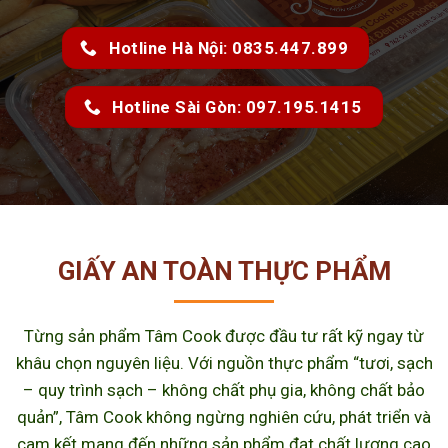
Hotline Hà Nội: 0835.447.899
Hotline Sài Gòn: 097.195.1415
GIẤY AN TOÀN THỰC PHẨM
Từng sản phẩm Tâm Cook được đầu tư rất kỹ ngay từ
khâu chọn nguyên liệu. Với nguồn thực phẩm “tươi, sạch
– quy trình sạch – không chất phụ gia, không chất bảo
quản”, Tâm Cook không ngừng nghiên cứu, phát triển và
cam kết mang đến những sản phẩm đạt chất lượng cao