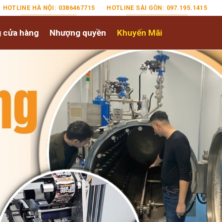
HOTLINE HÀ NỘI: 0386467715
HOTLINE SÀI GÒN: 097.195.1415
 cửa hàng
Nhượng quyền
Khuyến Mãi