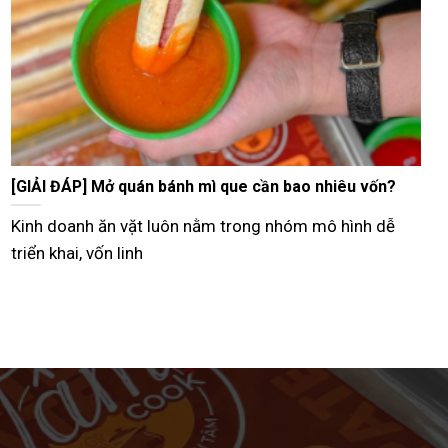
Tư vấn bán bánh mì que vỉa hè từ A–Z hiệu quả nhất
Hiện nay, nhiều người lựa chọn mô hình bán bánh mì
que vỉa hè như