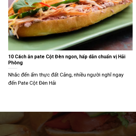
Nướng bánh mì que bằng nồi chiên không dầu giòn
ngon như ngoài tiệm
Không phải ai cũng biết cách nướng bánh mì que bằng
nồi chiên không dầu