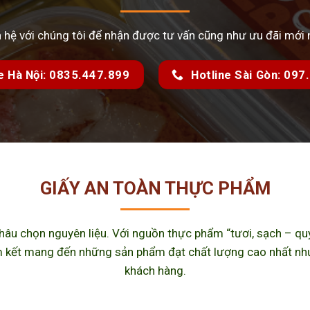
n hệ với chúng tôi để nhận được tư vấn cũng như ưu đãi mới 
e Hà Nội: 0835.447.899
Hotline Sài Gòn: 09
GIẤY AN TOÀN THỰC PHẨM
u chọn nguyên liệu. Với nguồn thực phẩm “tươi, sạch – quy 
kết mang đến những sản phẩm đạt chất lượng cao nhất như m
khách hàng.