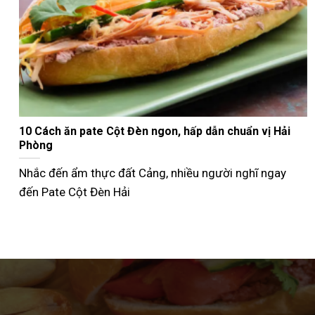
Nướng bánh mì que bằng nồi chiên không dầu giòn
ngon như ngoài tiệm
Không phải ai cũng biết cách nướng bánh mì que bằng
nồi chiên không dầu