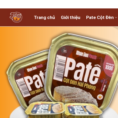
Skip
to
content
Trang chủ
Giới thiệu
Pate Cột Đèn