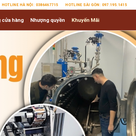
HOTLINE HÀ NỘI: 0386467715
HOTLINE SÀI GÒN: 097.195.1415
 cửa hàng
Nhượng quyền
Khuyến Mãi