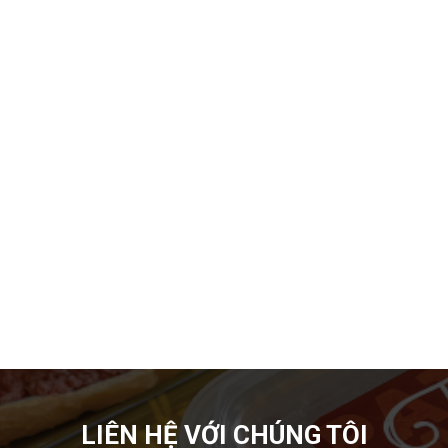
Gợi ý các món đãi khách ngày Tết đầy đủ 3 miền
Tết Nguyên Đán không chỉ là dịp đoàn viên mà còn là
thời điểm các
LIÊN HỆ VỚI CHÚNG TÔI