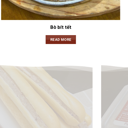
Bò bít tết
READ MORE
BÁNH MÌ CHẢ NÓNG