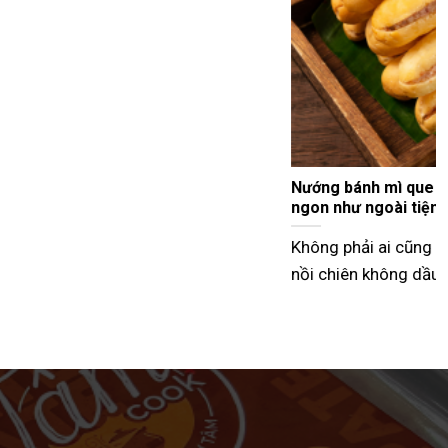
Tư vấn bán bánh mì que vỉa hè từ A–Z hiệu quả nhất
Hiện nay, nhiều người lựa chọn mô hình bán bánh mì
que vỉa hè như