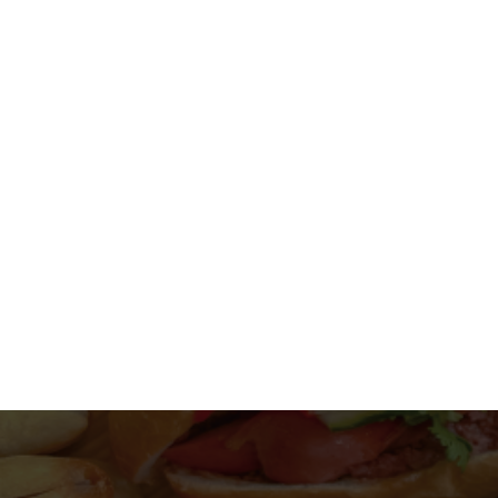
Nướng bánh mì que bằng nồi chiên không dầu giòn
ngon như ngoài tiệm
Không phải ai cũng biết cách nướng bánh mì que bằng
nồi chiên không dầu