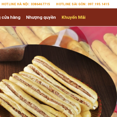
HOTLINE HÀ NỘI: 0386467715
HOTLINE SÀI GÒN: 097.195.1415
 cửa hàng
Nhượng quyền
Khuyến Mãi