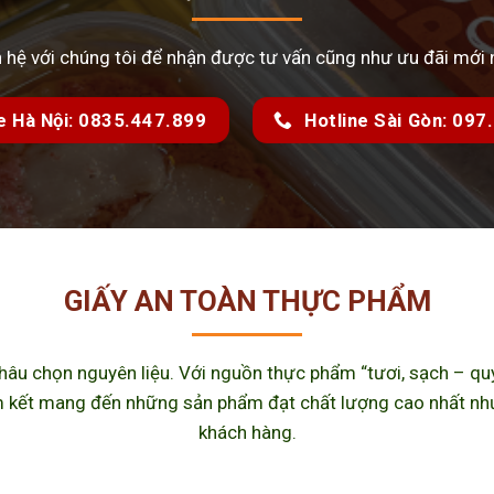
n hệ với chúng tôi để nhận được tư vấn cũng như ưu đãi mới 
e Hà Nội: 0835.447.899
Hotline Sài Gòn: 09
GIẤY AN TOÀN THỰC PHẨM
u chọn nguyên liệu. Với nguồn thực phẩm “tươi, sạch – quy 
kết mang đến những sản phẩm đạt chất lượng cao nhất như m
khách hàng.