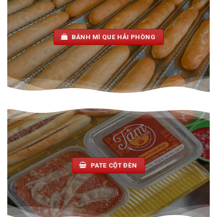
BÁNH MÌ QUE HẢI PHÒNG
PATE CỘT ĐÈN