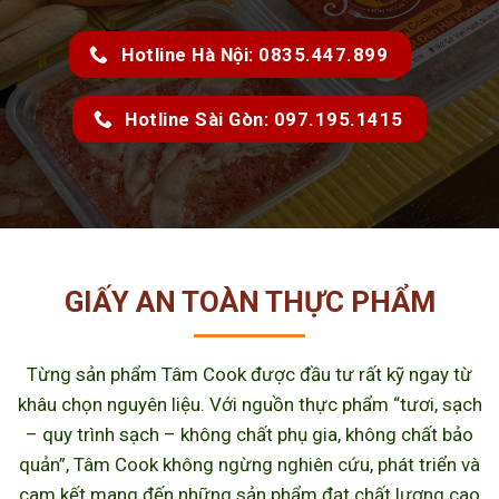
Hotline Hà Nội: 0835.447.899
Hotline Sài Gòn: 097.195.1415
GIẤY AN TOÀN THỰC PHẨM
Từng sản phẩm Tâm Cook được đầu tư rất kỹ ngay từ
khâu chọn nguyên liệu. Với nguồn thực phẩm “tươi, sạch
– quy trình sạch – không chất phụ gia, không chất bảo
quản”, Tâm Cook không ngừng nghiên cứu, phát triển và
cam kết mang đến những sản phẩm đạt chất lượng cao