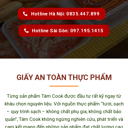
Hotline Hà Nội: 0835.447.899
Hotline Sài Gòn: 097.195.1415
GIẤY AN TOÀN THỰC PHẨM
Từng sản phẩm Tâm Cook được đầu tư rất kỹ ngay từ
khâu chọn nguyên liệu. Với nguồn thực phẩm “tươi, sạch
– quy trình sạch – không chất phụ gia, không chất bảo
quản”, Tâm Cook không ngừng nghiên cứu, phát triển và
cam kết mang đến những sản phẩm đạt chất lượng cao