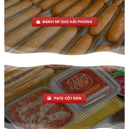
BÁNH MÌ QUE HẢI PHÒNG
PATE CỘT ĐÈN