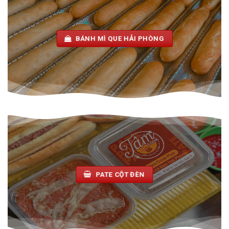
BÁNH MÌ QUE HẢI PHÒNG
PATE CỘT ĐÈN