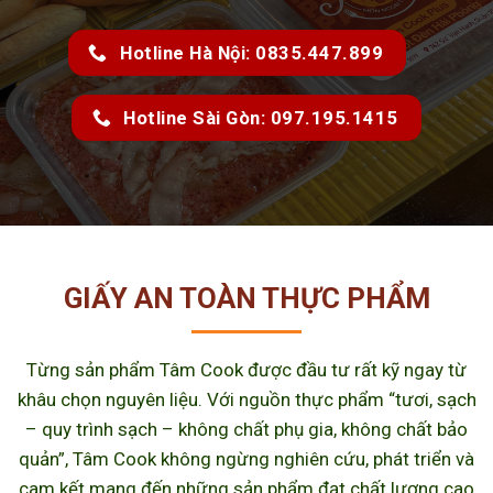
Hotline Hà Nội: 0835.447.899
Hotline Sài Gòn: 097.195.1415
GIẤY AN TOÀN THỰC PHẨM
Từng sản phẩm Tâm Cook được đầu tư rất kỹ ngay từ
khâu chọn nguyên liệu. Với nguồn thực phẩm “tươi, sạch
– quy trình sạch – không chất phụ gia, không chất bảo
quản”, Tâm Cook không ngừng nghiên cứu, phát triển và
cam kết mang đến những sản phẩm đạt chất lượng cao