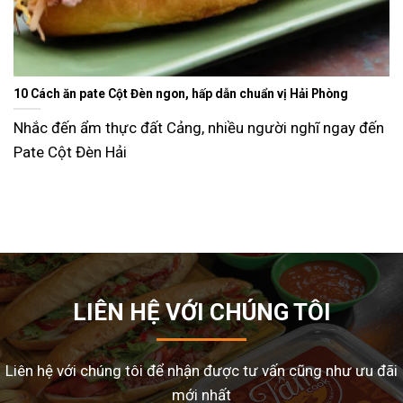
Ăn gì ngày Tết sao cho đỡ ngán và lạ miệng? Gợi ý 15 món ngon
dễ làm tại nhà
Tết Nguyên Đán là dịp sum vầy, nhưng cũng là thời điểm
nhiều gia đình
LIÊN HỆ VỚI CHÚNG TÔI
Liên hệ với chúng tôi để nhận được tư vấn cũng như ưu đãi
mới nhất