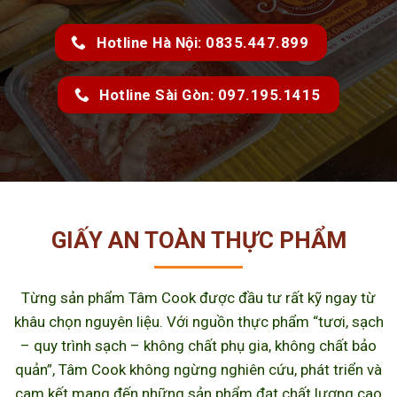
Hotline Hà Nội: 0835.447.899
Hotline Sài Gòn: 097.195.1415
GIẤY AN TOÀN THỰC PHẨM
Từng sản phẩm Tâm Cook được đầu tư rất kỹ ngay từ
khâu chọn nguyên liệu. Với nguồn thực phẩm “tươi, sạch
– quy trình sạch – không chất phụ gia, không chất bảo
quản”, Tâm Cook không ngừng nghiên cứu, phát triển và
cam kết mang đến những sản phẩm đạt chất lượng cao