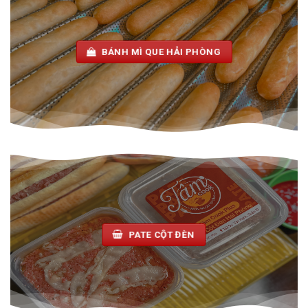
BÁNH MÌ QUE HẢI PHÒNG
PATE CỘT ĐÈN