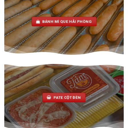
BÁNH MÌ QUE HẢI PHÒNG
PATE CỘT ĐÈN