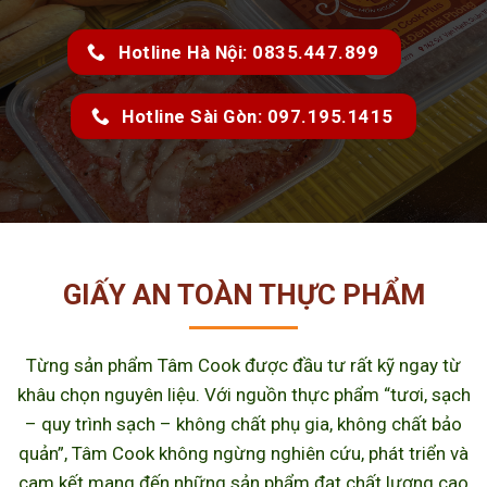
Hotline Hà Nội: 0835.447.899
Hotline Sài Gòn: 097.195.1415
GIẤY AN TOÀN THỰC PHẨM
Từng sản phẩm Tâm Cook được đầu tư rất kỹ ngay từ
khâu chọn nguyên liệu. Với nguồn thực phẩm “tươi, sạch
– quy trình sạch – không chất phụ gia, không chất bảo
quản”, Tâm Cook không ngừng nghiên cứu, phát triển và
cam kết mang đến những sản phẩm đạt chất lượng cao