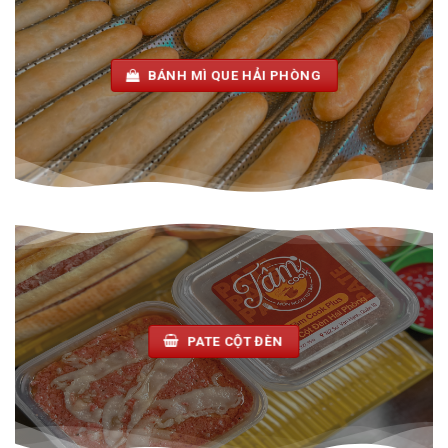
BÁNH MÌ QUE HẢI PHÒNG
PATE CỘT ĐÈN