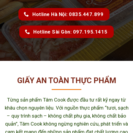
Hotline Hà Nội: 0835.447.899
Hotline Sài Gòn: 097.195.1415
GIẤY AN TOÀN THỰC PHẨM
Từng sản phẩm Tâm Cook được đầu tư rất kỹ ngay từ
khâu chọn nguyên liệu. Với nguồn thực phẩm “tươi, sạch
– quy trình sạch – không chất phụ gia, không chất bảo
quản”, Tâm Cook không ngừng nghiên cứu, phát triển và
cam kết mang đến những sản phẩm đạt chất lượng cao