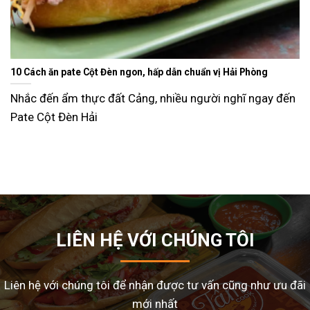
Ăn gì ngày Tết sao cho đỡ ngán và lạ miệng? Gợi ý 15 món ngon
dễ làm tại nhà
Tết Nguyên Đán là dịp sum vầy, nhưng cũng là thời điểm
nhiều gia đình
LIÊN HỆ VỚI CHÚNG TÔI
Liên hệ với chúng tôi để nhận được tư vấn cũng như ưu đãi
mới nhất