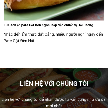
Ăn gì ngày Tết sao cho đỡ ngán và lạ miệng? Gợi ý 15 món ngon
dễ làm tại nhà
Tết Nguyên Đán là dịp sum vầy, nhưng cũng là thời điể
nhiều gia đình
LIÊN HỆ VỚI CHÚNG TÔI
Liên hệ với chúng tôi để nhận được tư vấn cũng như ưu đãi
mới nhất