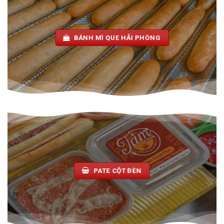
BÁNH MÌ QUE HẢI PHÒNG
PATE CỘT ĐÈN