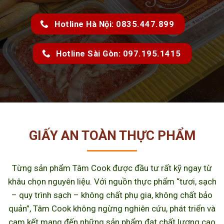
Hotline Hà Nội: 0835.447.899
Hotline Sài Gòn: 097.195.1415
GIẤY AN TOÀN THỰC PHẨM
Từng sản phẩm Tâm Cook được đầu tư rất kỹ ngay từ
khâu chọn nguyên liệu. Với nguồn thực phẩm “tươi, sạch
– quy trình sạch – không chất phụ gia, không chất bảo
quản”, Tâm Cook không ngừng nghiên cứu, phát triển và
cam kết mang đến những sản phẩm đạt chất lượng cao