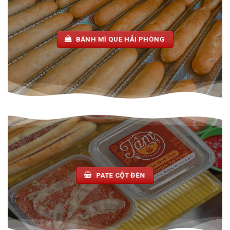
BÁNH MÌ QUE HẢI PHÒNG
PATE CỘT ĐÈN