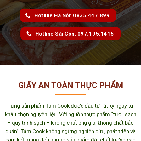
Hotline Hà Nội: 0835.447.899
Hotline Sài Gòn: 097.195.1415
GIẤY AN TOÀN THỰC PHẨM
Từng sản phẩm Tâm Cook được đầu tư rất kỹ ngay từ
khâu chọn nguyên liệu. Với nguồn thực phẩm “tươi, sạch
– quy trình sạch – không chất phụ gia, không chất bảo
quản”, Tâm Cook không ngừng nghiên cứu, phát triển và
cam kết mang đến những sản phẩm đạt chất lượng cao