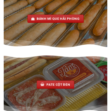
BÁNH MÌ QUE HẢI PHÒNG
PATE CỘT ĐÈN