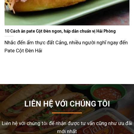
Ăn gì ngày Tết sao cho đỡ ngán và lạ miệng? Gợi ý 15 món ngon
dễ làm tại nhà
Tết Nguyên Đán là dịp sum vầy, nhưng cũng là thời điểm
nhiều gia đình
LIÊN HỆ VỚI CHÚNG TÔI
Liên hệ với chúng tôi để nhận được tư vấn cũng như ưu đãi
mới nhất