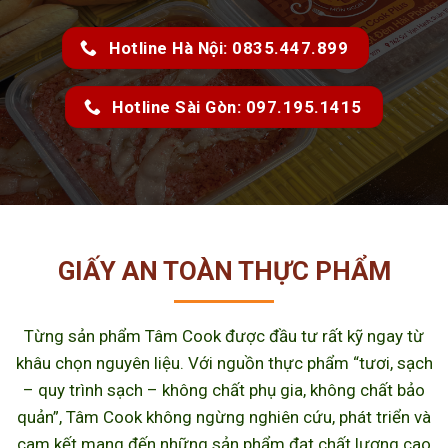
Hotline Hà Nội: 0835.447.899
Hotline Sài Gòn: 097.195.1415
GIẤY AN TOÀN THỰC PHẨM
Từng sản phẩm Tâm Cook được đầu tư rất kỹ ngay từ
khâu chọn nguyên liệu. Với nguồn thực phẩm “tươi, sạch
– quy trình sạch – không chất phụ gia, không chất bảo
quản”, Tâm Cook không ngừng nghiên cứu, phát triển và
cam kết mang đến những sản phẩm đạt chất lượng cao