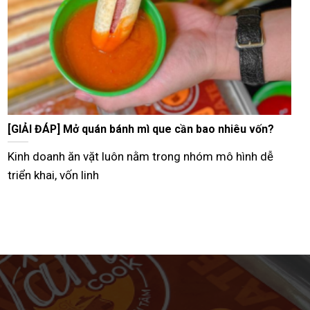
Tư vấn bán bánh mì que vỉa hè từ A–Z hiệu quả nhất
Hiện nay, nhiều người lựa chọn mô hình bán bánh mì
que vỉa hè như