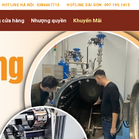
HOTLINE HÀ NỘI: 0386467715
HOTLINE SÀI GÒN: 097.195.1415
 cửa hàng
Nhượng quyền
Khuyến Mãi