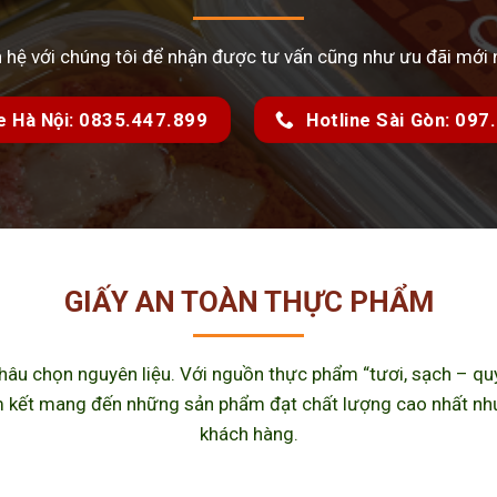
n hệ với chúng tôi để nhận được tư vấn cũng như ưu đãi mới 
e Hà Nội: 0835.447.899
Hotline Sài Gòn: 09
GIẤY AN TOÀN THỰC PHẨM
u chọn nguyên liệu. Với nguồn thực phẩm “tươi, sạch – quy 
kết mang đến những sản phẩm đạt chất lượng cao nhất như m
khách hàng.