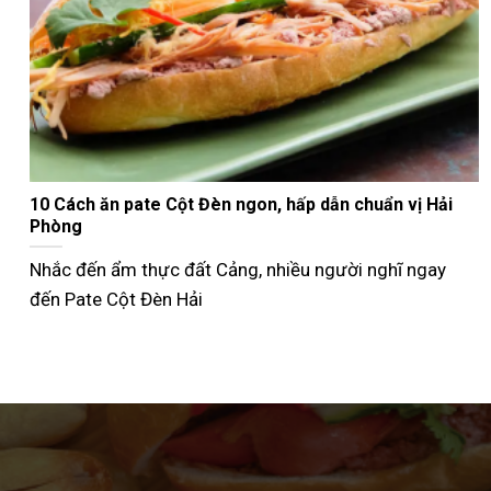
Nướng bánh mì que bằng nồi chiên không dầu giòn
ngon như ngoài tiệm
Không phải ai cũng biết cách nướng bánh mì que bằng
nồi chiên không dầu