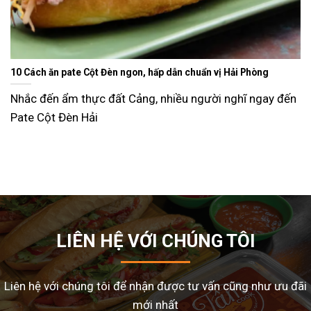
Ăn gì ngày Tết sao cho đỡ ngán và lạ miệng? Gợi ý 15 món ngo
dễ làm tại nhà
ến
Tết Nguyên Đán là dịp sum vầy, nhưng cũng là thời đi
nhiều gia đình
LIÊN HỆ VỚI CHÚNG TÔI
Liên hệ với chúng tôi để nhận được tư vấn cũng như ưu đãi
mới nhất