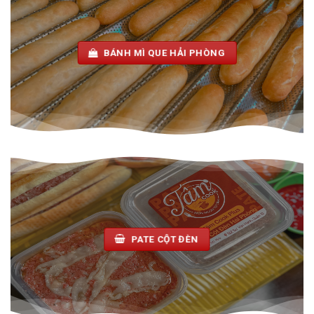
BÁNH MÌ QUE HẢI PHÒNG
PATE CỘT ĐÈN