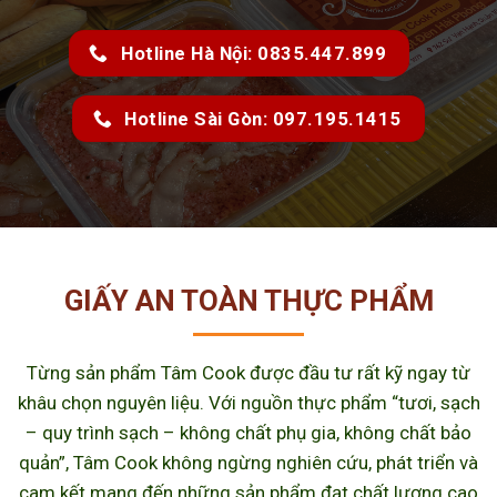
Hotline Hà Nội: 0835.447.899
Hotline Sài Gòn: 097.195.1415
GIẤY AN TOÀN THỰC PHẨM
Từng sản phẩm Tâm Cook được đầu tư rất kỹ ngay từ
khâu chọn nguyên liệu. Với nguồn thực phẩm “tươi, sạch
– quy trình sạch – không chất phụ gia, không chất bảo
quản”, Tâm Cook không ngừng nghiên cứu, phát triển và
cam kết mang đến những sản phẩm đạt chất lượng cao