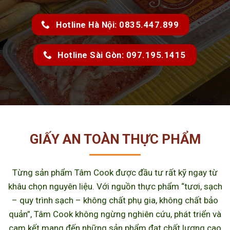
Hotline Hà Nội: 0835.447.899
Hotline Sài Gòn: 097.195.1415
GIẤY AN TOÀN THỰC PHẨM
Từng sản phẩm Tâm Cook được đầu tư rất kỹ ngay từ
khâu chọn nguyên liệu. Với nguồn thực phẩm “tươi, sạch
– quy trình sạch – không chất phụ gia, không chất bảo
quản”, Tâm Cook không ngừng nghiên cứu, phát triển và
cam kết mang đến những sản phẩm đạt chất lượng cao