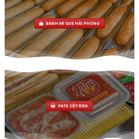
BÁNH MÌ QUE HẢI PHÒNG
PATE CỘT ĐÈN