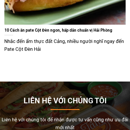
Ăn gì ngày Tết sao cho đỡ ngán và lạ miệng? Gợi ý 15 món ngon
dễ làm tại nhà
Tết Nguyên Đán là dịp sum vầy, nhưng cũng là thời điểm
nhiều gia đình
LIÊN HỆ VỚI CHÚNG TÔI
Liên hệ với chúng tôi để nhận được tư vấn cũng như ưu đãi
mới nhất