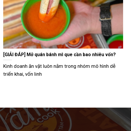
Tư vấn bán bánh mì que vỉa hè từ A–Z hiệu quả nhất
Hiện nay, nhiều người lựa chọn mô hình bán bánh mì
que vỉa hè như