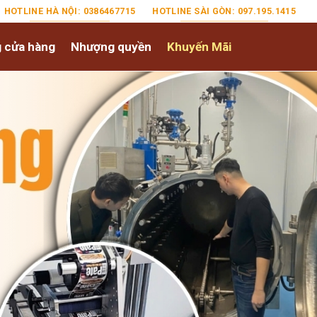
HOTLINE HÀ NỘI: 0386467715
HOTLINE SÀI GÒN: 097.195.1415
 cửa hàng
Nhượng quyền
Khuyến Mãi