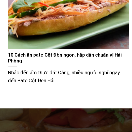
Nướng bánh mì que bằng nồi chiên không dầu giòn
ngon như ngoài tiệm
Không phải ai cũng biết cách nướng bánh mì que bằng
nồi chiên không dầu