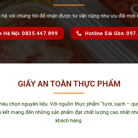
n hệ với chúng tôi để nhận được tư vấn cũng như ưu đãi mới 
e Hà Nội: 0835.447.899
Hotline Sài Gòn: 09
GIẤY AN TOÀN THỰC PHẨM
u chọn nguyên liệu. Với nguồn thực phẩm “tươi, sạch – quy 
kết mang đến những sản phẩm đạt chất lượng cao nhất như m
khách hàng.