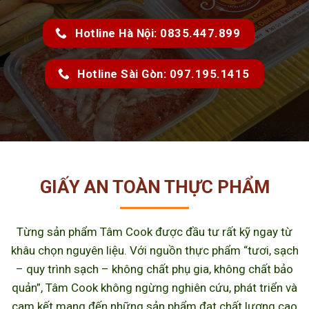
Hotline Hà Nội: 0835.447.899
Hotline Sài Gòn: 097.195.1415
GIẤY AN TOÀN THỰC PHẨM
Từng sản phẩm Tâm Cook được đầu tư rất kỹ ngay từ
khâu chọn nguyên liệu. Với nguồn thực phẩm “tươi, sạch
– quy trình sạch – không chất phụ gia, không chất bảo
quản”, Tâm Cook không ngừng nghiên cứu, phát triển và
cam kết mang đến những sản phẩm đạt chất lượng cao