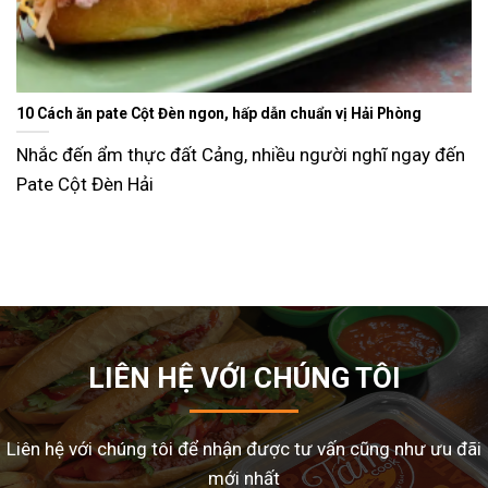
Ăn gì ngày Tết sao cho đỡ ngán và lạ miệng? Gợi ý 15 món 
dễ làm tại nhà
 đến
Tết Nguyên Đán là dịp sum vầy, nhưng cũng là thời
nhiều gia đình
LIÊN HỆ VỚI CHÚNG TÔI
Liên hệ với chúng tôi để nhận được tư vấn cũng như ưu đãi
mới nhất