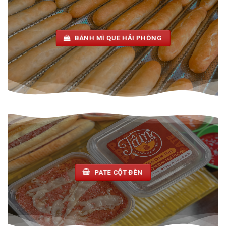
BÁNH MÌ QUE HẢI PHÒNG
PATE CỘT ĐÈN