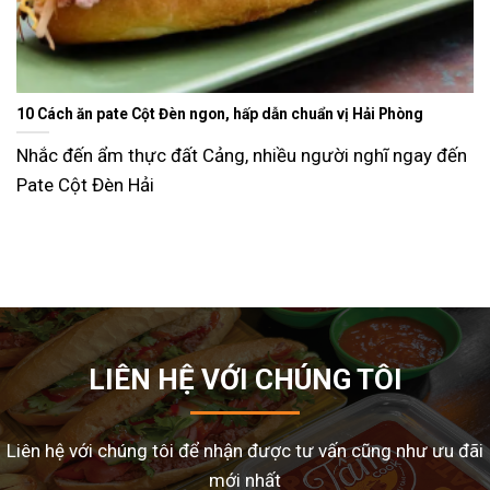
Ăn gì ngày Tết sao cho đỡ ngán và lạ miệng? Gợi ý 15 món n
dễ làm tại nhà
đến
Tết Nguyên Đán là dịp sum vầy, nhưng cũng là thời 
nhiều gia đình
LIÊN HỆ VỚI CHÚNG TÔI
Liên hệ với chúng tôi để nhận được tư vấn cũng như ưu đãi
mới nhất