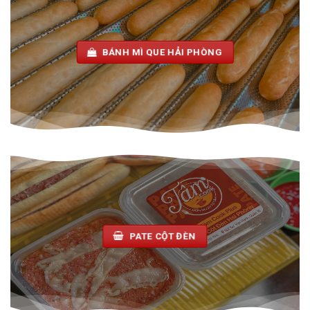
BÁNH MÌ QUE HẢI PHÒNG
PATE CỘT ĐÈN