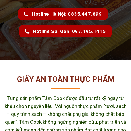
Hotline Hà Nội: 0835.447.899
Hotline Sài Gòn: 097.195.1415
GIẤY AN TOÀN THỰC PHẨM
Từng sản phẩm Tâm Cook được đầu tư rất kỹ ngay từ
khâu chọn nguyên liệu. Với nguồn thực phẩm “tươi, sạch
– quy trình sạch – không chất phụ gia, không chất bảo
quản”, Tâm Cook không ngừng nghiên cứu, phát triển và
cam kết mang đến những sản phẩm đạt chất lượng cao