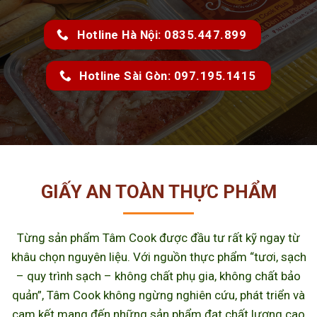
Hotline Hà Nội: 0835.447.899
Hotline Sài Gòn: 097.195.1415
GIẤY AN TOÀN THỰC PHẨM
Từng sản phẩm Tâm Cook được đầu tư rất kỹ ngay từ
khâu chọn nguyên liệu. Với nguồn thực phẩm “tươi, sạch
– quy trình sạch – không chất phụ gia, không chất bảo
quản”, Tâm Cook không ngừng nghiên cứu, phát triển và
cam kết mang đến những sản phẩm đạt chất lượng cao