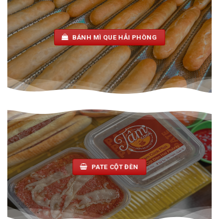
BÁNH MÌ QUE HẢI PHÒNG
PATE CỘT ĐÈN