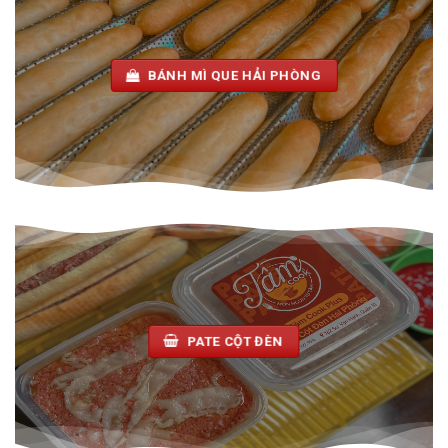
BÁNH MÌ QUE HẢI PHÒNG
PATE CỘT ĐÈN