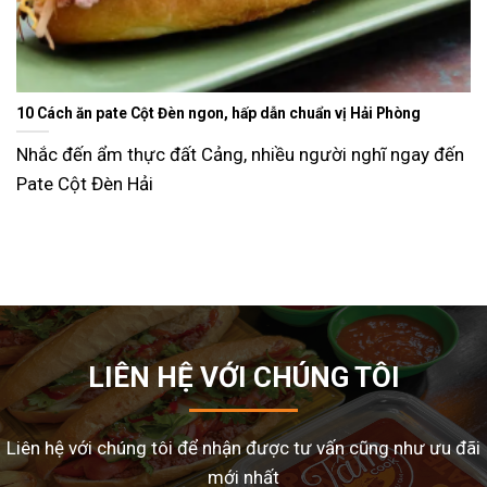
Ăn gì ngày Tết sao cho đỡ ngán và lạ miệng? Gợi ý 15 món ngon
dễ làm tại nhà
Tết Nguyên Đán là dịp sum vầy, nhưng cũng là thời điểm
nhiều gia đình
LIÊN HỆ VỚI CHÚNG TÔI
Liên hệ với chúng tôi để nhận được tư vấn cũng như ưu đãi
mới nhất