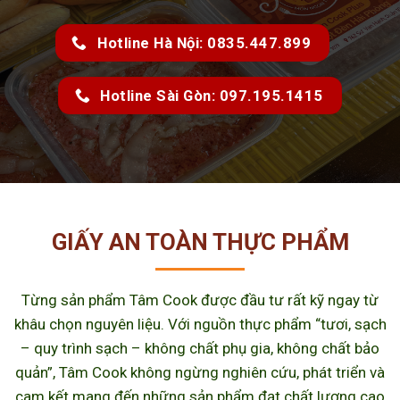
Hotline Hà Nội: 0835.447.899
Hotline Sài Gòn: 097.195.1415
GIẤY AN TOÀN THỰC PHẨM
Từng sản phẩm Tâm Cook được đầu tư rất kỹ ngay từ
khâu chọn nguyên liệu. Với nguồn thực phẩm “tươi, sạch
– quy trình sạch – không chất phụ gia, không chất bảo
quản”, Tâm Cook không ngừng nghiên cứu, phát triển và
cam kết mang đến những sản phẩm đạt chất lượng cao