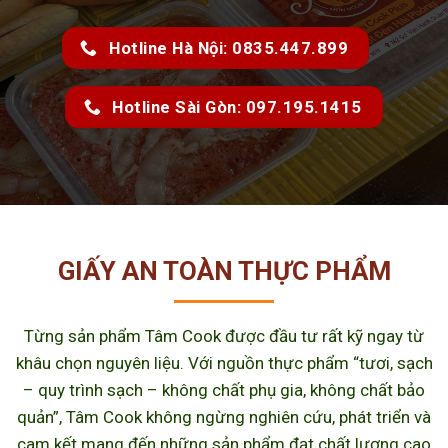
Hotline Hà Nội: 0835.447.899
Hotline Sài Gòn: 097.195.1415
GIẤY AN TOÀN THỰC PHẨM
Từng sản phẩm Tâm Cook được đầu tư rất kỹ ngay từ
khâu chọn nguyên liệu. Với nguồn thực phẩm “tươi, sạch
– quy trình sạch – không chất phụ gia, không chất bảo
quản”, Tâm Cook không ngừng nghiên cứu, phát triển và
cam kết mang đến những sản phẩm đạt chất lượng cao