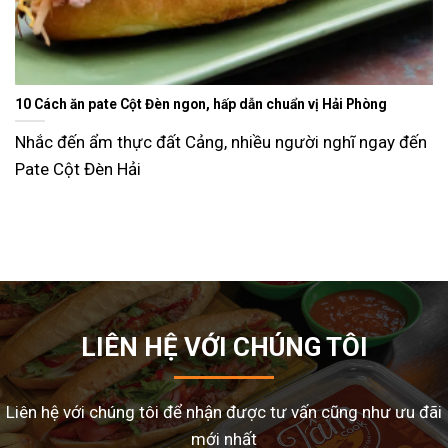
Ăn gì ngày Tết sao cho đỡ ngán và lạ miệng? Gợi ý 15 món ngon
dễ làm tại nhà
Tết Nguyên Đán là dịp sum vầy, nhưng cũng là thời điểm
nhiều gia đình
LIÊN HỆ VỚI CHÚNG TÔI
Liên hệ với chúng tôi để nhận được tư vấn cũng như ưu đãi
mới nhất