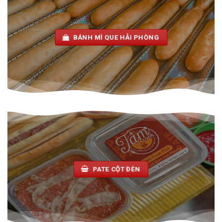
BÁNH MÌ QUE HẢI PHÒNG
PATE CỘT ĐÈN