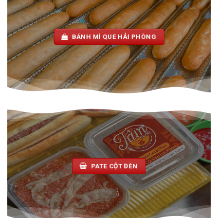
BÁNH MÌ QUE HẢI PHÒNG
PATE CỘT ĐÈN