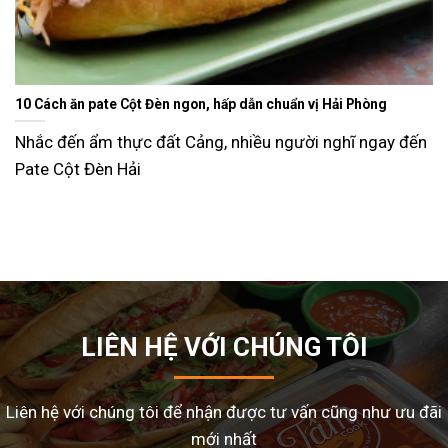
Đèn ngon, hấp dẫn chuẩn vị Hải Phòng
Ăn gì ngày Tết sao cho đỡ ngán và lạ miệng? Gợi ý 
dễ làm tại nhà
đất Cảng, nhiều người nghĩ ngay đến
Tết Nguyên Đán là dịp sum vầy, nhưng cũng là
nhiều gia đình
LIÊN HỆ VỚI CHÚNG TÔI
Liên hệ với chúng tôi để nhận được tư vấn cũng như ưu đãi
mới nhất