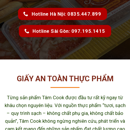
Hotline Hà Nội: 0835.447.899
Hotline Sài Gòn: 097.195.1415
GIẤY AN TOÀN THỰC PHẨM
Từng sản phẩm Tâm Cook được đầu tư rất kỹ ngay từ
khâu chọn nguyên liệu. Với nguồn thực phẩm “tươi, sạch
– quy trình sạch – không chất phụ gia, không chất bảo
quản”, Tâm Cook không ngừng nghiên cứu, phát triển và
cam kết mang đến những sản phẩm đạt chất lượng cao