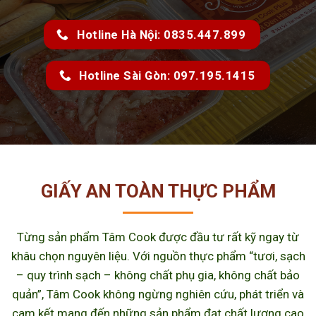
Hotline Hà Nội: 0835.447.899
Hotline Sài Gòn: 097.195.1415
GIẤY AN TOÀN THỰC PHẨM
Từng sản phẩm Tâm Cook được đầu tư rất kỹ ngay từ
khâu chọn nguyên liệu. Với nguồn thực phẩm “tươi, sạch
– quy trình sạch – không chất phụ gia, không chất bảo
quản”, Tâm Cook không ngừng nghiên cứu, phát triển và
cam kết mang đến những sản phẩm đạt chất lượng cao