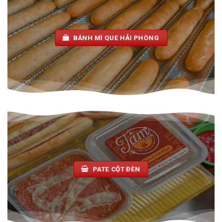
BÁNH MÌ QUE HẢI PHÒNG
PATE CỘT ĐÈN