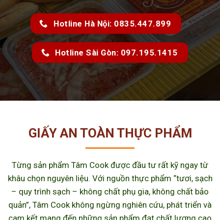
Hotline Hà Nội: 0835.447.899
Hotline Sài Gòn: 097.195.1415
GIẤY AN TOÀN THỰC PHẨM
Từng sản phẩm Tâm Cook được đầu tư rất kỹ ngay từ
khâu chọn nguyên liệu. Với nguồn thực phẩm “tươi, sạch
– quy trình sạch – không chất phụ gia, không chất bảo
quản”, Tâm Cook không ngừng nghiên cứu, phát triển và
cam kết mang đến những sản phẩm đạt chất lượng cao