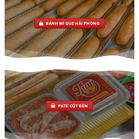
BÁNH MÌ QUE HẢI PHÒNG
PATE CỘT ĐÈN