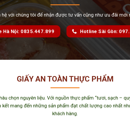
n hệ với chúng tôi để nhận được tư vấn cũng như ưu đãi mới 
e Hà Nội: 0835.447.899
Hotline Sài Gòn: 09
GIẤY AN TOÀN THỰC PHẨM
u chọn nguyên liệu. Với nguồn thực phẩm “tươi, sạch – quy 
kết mang đến những sản phẩm đạt chất lượng cao nhất như m
khách hàng.