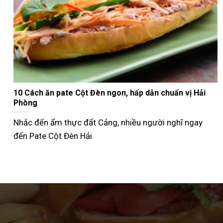
Nướng bánh mì que bằng nồi chiên không dầu giòn
ngon như ngoài tiệm
Không phải ai cũng biết cách nướng bánh mì que bằng
nồi chiên không dầu