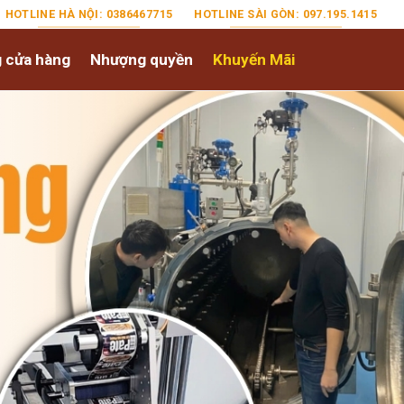
HOTLINE HÀ NỘI: 0386467715
HOTLINE SÀI GÒN: 097.195.1415
 cửa hàng
Nhượng quyền
Khuyến Mãi