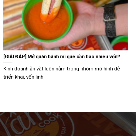
Tư vấn bán bánh mì que vỉa hè từ A–Z hiệu quả nhất
Hiện nay, nhiều người lựa chọn mô hình bán bánh mì
que vỉa hè như