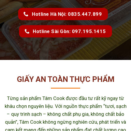
Hotline Hà Nội: 0835.447.899
Hotline Sài Gòn: 097.195.1415
GIẤY AN TOÀN THỰC PHẨM
Từng sản phẩm Tâm Cook được đầu tư rất kỹ ngay từ
khâu chọn nguyên liệu. Với nguồn thực phẩm “tươi, sạch
– quy trình sạch – không chất phụ gia, không chất bảo
quản”, Tâm Cook không ngừng nghiên cứu, phát triển và
cam kết mang đến những sản phẩm đạt chất lượng cao