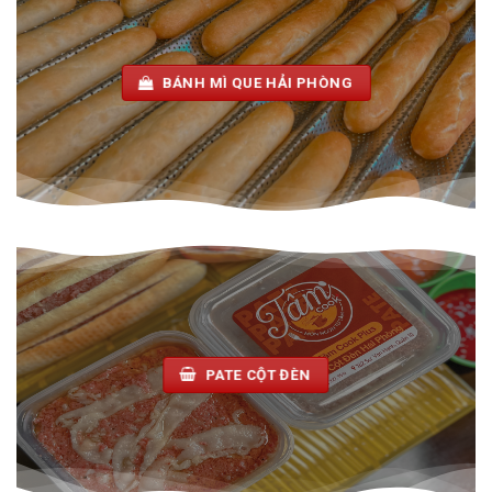
BÁNH MÌ QUE HẢI PHÒNG
PATE CỘT ĐÈN