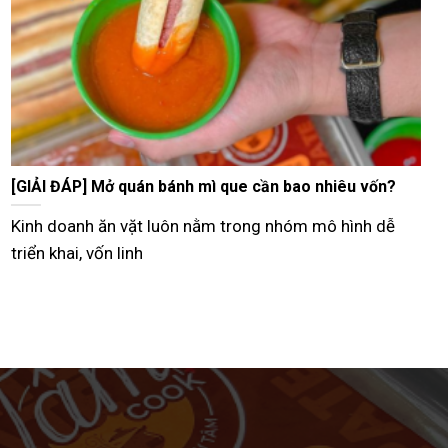
Tư vấn bán bánh mì que vỉa hè từ A–Z hiệu quả nhất
Hiện nay, nhiều người lựa chọn mô hình bán bánh mì
que vỉa hè như