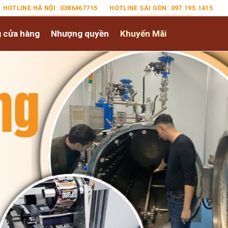
HOTLINE HÀ NỘI: 0386467715
HOTLINE SÀI GÒN: 097.195.1415
 cửa hàng
Nhượng quyền
Khuyến Mãi