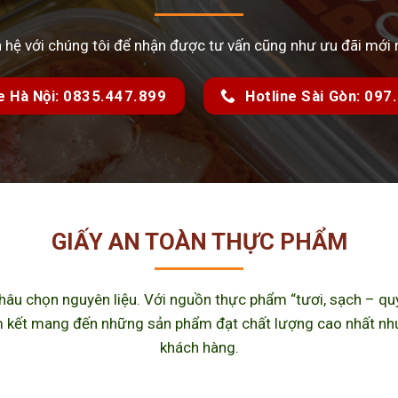
n hệ với chúng tôi để nhận được tư vấn cũng như ưu đãi mới 
e Hà Nội: 0835.447.899
Hotline Sài Gòn: 09
GIẤY AN TOÀN THỰC PHẨM
u chọn nguyên liệu. Với nguồn thực phẩm “tươi, sạch – quy 
kết mang đến những sản phẩm đạt chất lượng cao nhất như m
khách hàng.