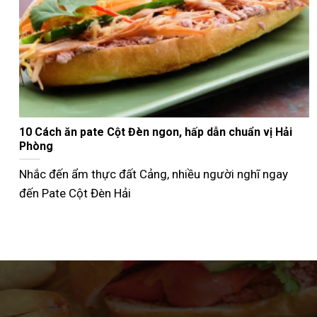
Nướng bánh mì que bằng nồi chiên không dầu giòn
ngon như ngoài tiệm
Không phải ai cũng biết cách nướng bánh mì que bằng
nồi chiên không dầu