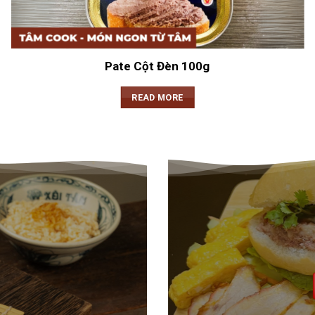
Pate Cột Đèn 100g
READ MORE
ÂM