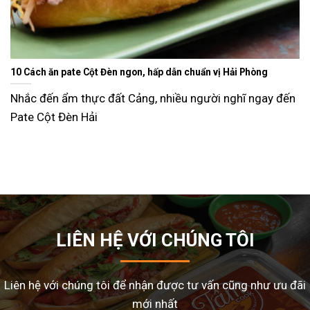
Ăn gì ngày Tết sao cho đỡ ngán và lạ miệng? Gợi ý 15 món ngon
dễ làm tại nhà
n
Tết Nguyên Đán là dịp sum vầy, nhưng cũng là thời điể
nhiều gia đình
LIÊN HỆ VỚI CHÚNG TÔI
Liên hệ với chúng tôi để nhận được tư vấn cũng như ưu đãi
mới nhất