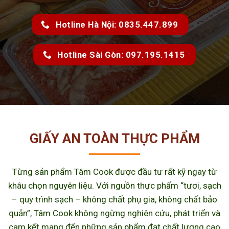
Hotline Hà Nội: 0835.447.899
Hotline Sài Gòn: 097.195.1415
GIẤY AN TOÀN THỰC PHẨM
Từng sản phẩm Tâm Cook được đầu tư rất kỹ ngay từ
khâu chọn nguyên liệu. Với nguồn thực phẩm “tươi, sạch
– quy trình sạch – không chất phụ gia, không chất bảo
quản”, Tâm Cook không ngừng nghiên cứu, phát triển và
cam kết mang đến những sản phẩm đạt chất lượng cao