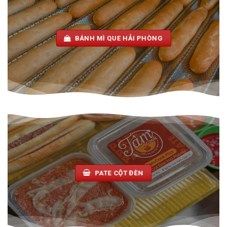
BÁNH MÌ QUE HẢI PHÒNG
PATE CỘT ĐÈN