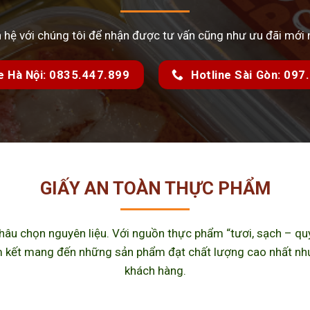
n hệ với chúng tôi để nhận được tư vấn cũng như ưu đãi mới 
e Hà Nội: 0835.447.899
Hotline Sài Gòn: 09
GIẤY AN TOÀN THỰC PHẨM
u chọn nguyên liệu. Với nguồn thực phẩm “tươi, sạch – quy 
kết mang đến những sản phẩm đạt chất lượng cao nhất như m
khách hàng.