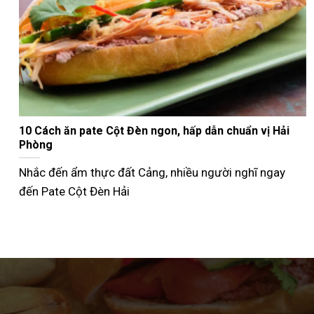
Nướng bánh mì que bằng nồi chiên không dầu giòn
ngon như ngoài tiệm
Không phải ai cũng biết cách nướng bánh mì que bằng
nồi chiên không dầu