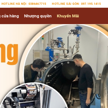
HOTLINE HÀ NỘI: 0386467715
HOTLINE SÀI GÒN: 097.195.1415
 cửa hàng
Nhượng quyền
Khuyến Mãi