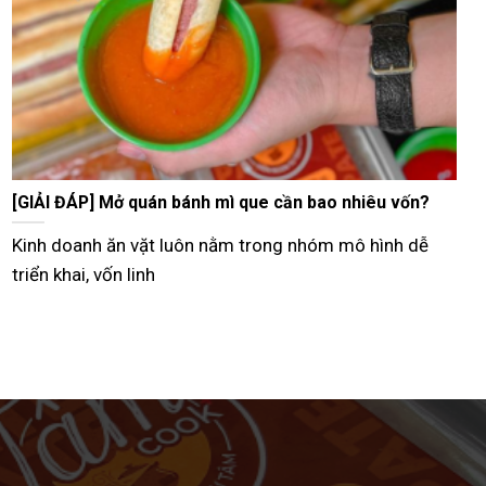
Tư vấn bán bánh mì que vỉa hè từ A–Z hiệu quả nhất
Hiện nay, nhiều người lựa chọn mô hình bán bánh mì
que vỉa hè như