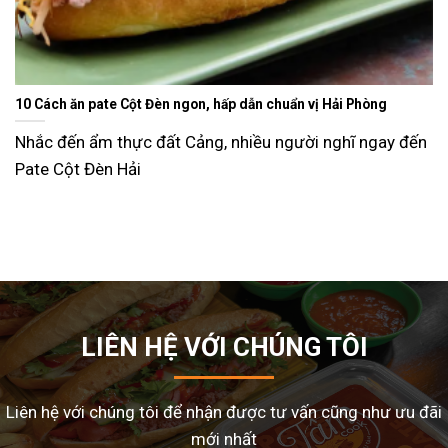
Ăn gì ngày Tết sao cho đỡ ngán và lạ miệng? Gợi ý 15 món ngo
dễ làm tại nhà
ến
Tết Nguyên Đán là dịp sum vầy, nhưng cũng là thời đi
nhiều gia đình
LIÊN HỆ VỚI CHÚNG TÔI
Liên hệ với chúng tôi để nhận được tư vấn cũng như ưu đãi
mới nhất