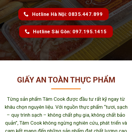
Hotline Hà Nội: 0835.447.899
Hotline Sài Gòn: 097.195.1415
GIẤY AN TOÀN THỰC PHẨM
Từng sản phẩm Tâm Cook được đầu tư rất kỹ ngay từ
khâu chọn nguyên liệu. Với nguồn thực phẩm “tươi, sạch
– quy trình sạch – không chất phụ gia, không chất bảo
quản”, Tâm Cook không ngừng nghiên cứu, phát triển và
cam kết mang đến những sản phẩm đạt chất lượng cao