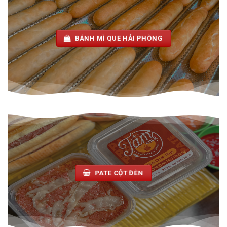
BÁNH MÌ QUE HẢI PHÒNG
PATE CỘT ĐÈN