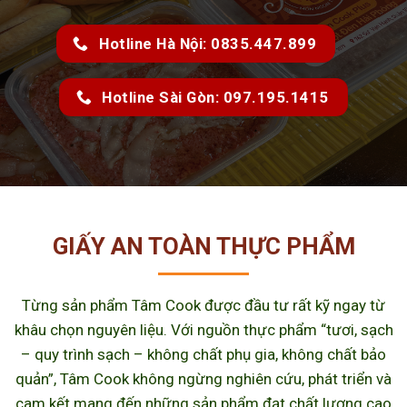
Hotline Hà Nội: 0835.447.899
Hotline Sài Gòn: 097.195.1415
GIẤY AN TOÀN THỰC PHẨM
Từng sản phẩm Tâm Cook được đầu tư rất kỹ ngay từ
khâu chọn nguyên liệu. Với nguồn thực phẩm “tươi, sạch
– quy trình sạch – không chất phụ gia, không chất bảo
quản”, Tâm Cook không ngừng nghiên cứu, phát triển và
cam kết mang đến những sản phẩm đạt chất lượng cao