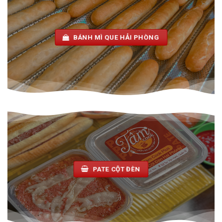
BÁNH MÌ QUE HẢI PHÒNG
PATE CỘT ĐÈN