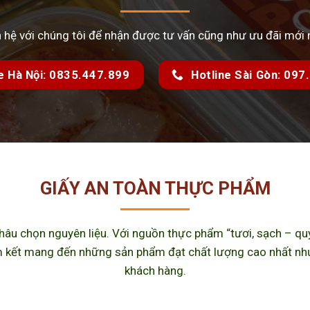
n hệ với chúng tôi để nhận được tư vấn cũng như ưu đãi mới 
e Hà Nội: 0835.447.899
Hotline Sài Gòn: 09
GIẤY AN TOÀN THỰC PHẨM
u chọn nguyên liệu. Với nguồn thực phẩm “tươi, sạch – quy 
kết mang đến những sản phẩm đạt chất lượng cao nhất như m
khách hàng.