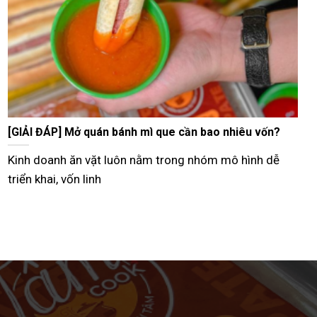
Tư vấn bán bánh mì que vỉa hè từ A–Z hiệu quả nhất
Hiện nay, nhiều người lựa chọn mô hình bán bánh mì
que vỉa hè như