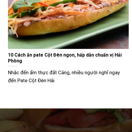
Nướng bánh mì que bằng nồi chiên không dầu giòn
ngon như ngoài tiệm
Không phải ai cũng biết cách nướng bánh mì que bằng
nồi chiên không dầu