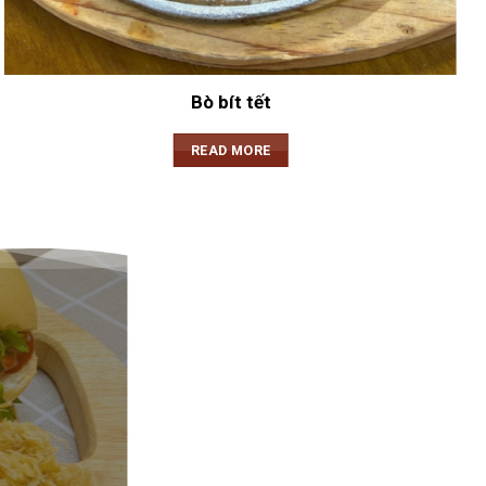
Bò bít tết
READ MORE
BÁNH MÌ CHẢ NÓNG