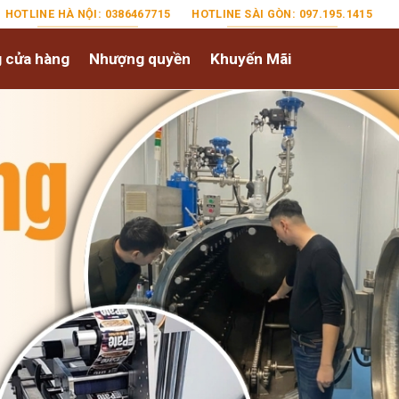
HOTLINE HÀ NỘI: 0386467715
HOTLINE SÀI GÒN: 097.195.1415
 cửa hàng
Nhượng quyền
Khuyến Mãi