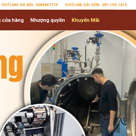
HOTLINE HÀ NỘI: 0386467715
HOTLINE SÀI GÒN: 097.195.1415
 cửa hàng
Nhượng quyền
Khuyến Mãi