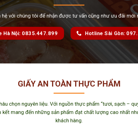
n hệ với chúng tôi để nhận được tư vấn cũng như ưu đãi mới 
e Hà Nội: 0835.447.899
Hotline Sài Gòn: 09
GIẤY AN TOÀN THỰC PHẨM
u chọn nguyên liệu. Với nguồn thực phẩm “tươi, sạch – quy 
kết mang đến những sản phẩm đạt chất lượng cao nhất như m
khách hàng.