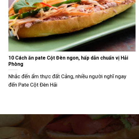
Nướng bánh mì que bằng nồi chiên không dầu giòn
ngon như ngoài tiệm
Không phải ai cũng biết cách nướng bánh mì que bằng
nồi chiên không dầu