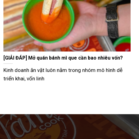
Tư vấn bán bánh mì que vỉa hè từ A–Z hiệu quả nhất
Hiện nay, nhiều người lựa chọn mô hình bán bánh mì
que vỉa hè như